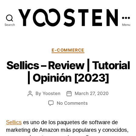
Search
Menu
Yoosten
Categories
E-COMMERCE
Sellics – Review | Tutorial
| Opinión [2023]
By
Yoosten
March 27, 2020
Post
Post
author
date
on
No Comments
Sellics
–
Sellics
es uno de los paquetes de software de
Review
|
marketing de Amazon más populares y conocidos,