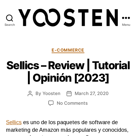
Search
Menu
Yoosten
Categories
E-COMMERCE
Sellics – Review | Tutorial
| Opinión [2023]
By
Yoosten
March 27, 2020
Post
Post
author
date
on
No Comments
Sellics
–
Sellics
es uno de los paquetes de software de
Review
|
marketing de Amazon más populares y conocidos,